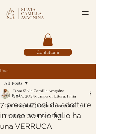
Contattami
Post
All Posts
D.ssa Silvia Camilla Avagnina
All Posts
28 ott 2024
Tempo di lettura: 1 min
7 precauzioni da adottare
Onicocriptosi (unghia incarnita)
in caso se mio figlio ha
Chirurgia Estetica dei Piedi
una VERRUCA