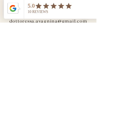
Email:
dottoressa.avagnina@gmail.com
Galleria del Corso 4
20122 Milano (MI)