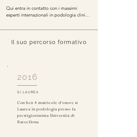
Qui entra in contatto con i massimi 
esperti internazionali in podologia clinica 
e chirurgica, iniziando il suo percorso 
universitario presso la FUB – Universitat 
de Manresa. Grazie ai risultati accademici 
di eccellenza, dopo appena un anno viene 
Il suo percorso formativo
selezionata per accedere alla Universitat 
de Barcelona, una delle istituzioni più 
prestigiose in Europa per la formazione in 
podologia avanzata, chirurgia del piede e 
2016
biomeccanica.
SI LAUREA
Con ben 4 matricole d'onore si
Laurea in podologia presso la
prestigiosissima Università di
Barcellona