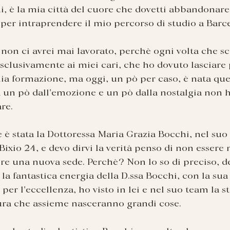
ui, è la mia città del cuore che dovetti abbandonar
 per intraprendere il mio percorso di studio a Barc
 non ci avrei mai lavorato, perchè ogni volta che s
sclusivamente ai miei cari, che ho dovuto lasciare 
ia formazione, ma oggi, un pò per caso, è nata que
ta un pò dall'emozione e un pò dalla nostalgia non 
re.
 è stata la Dottoressa Maria Grazia Bocchi, nel suo 
Bixio 24, e devo dirvi la verità penso di non essere 
e una nuova sede. Perchè? Non lo so di preciso, dev
 la fantastica energia della D.ssa Bocchi, con la sua 
er l'eccellenza, ho visto in lei e nel suo team la ste
ura che assieme nasceranno grandi cose.