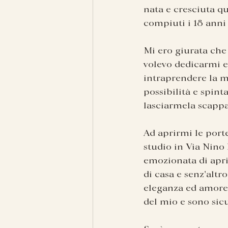
nata e cresciuta q
compiuti i 18 anni
Mi ero giurata che
volevo dedicarmi e
intraprendere la m
possibilità e spin
lasciarmela scappa
Ad aprirmi le porte
studio in Via Nino 
emozionata di aprir
di casa e senz'altro
eleganza ed amore p
del mio e sono sic