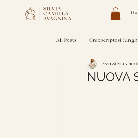
Ho
All Posts
Onicocriptosi (unghi
D.ssa Silvia Cami
NUOVA S