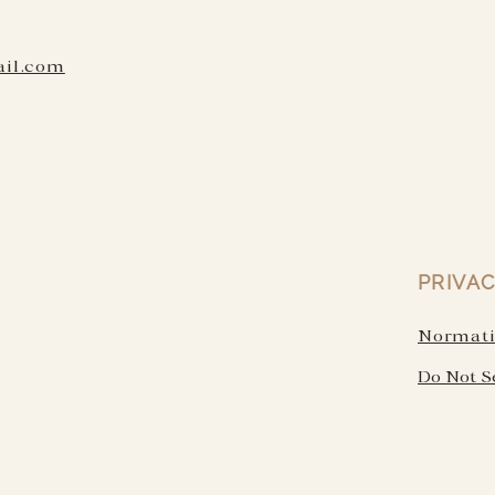
ail.com
PRIVAC
Normativ
Do Not S