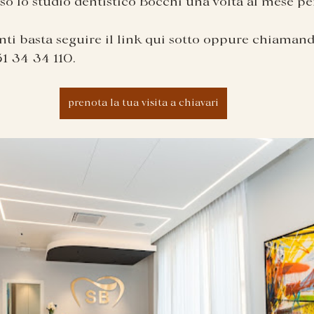
so lo studio dentistico Bocchi una volta al mese p
ti basta seguire il link qui sotto oppure chiamand
1 34 34 110.
prenota la tua visita a chiavari