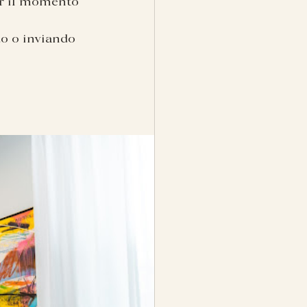
er il momento 
o o inviando 