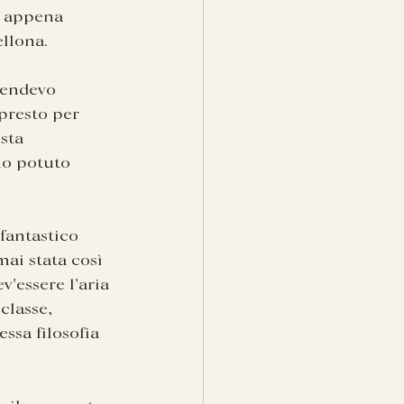
e appena 
ellona.
cendevo 
presto per 
sta 
ho potuto 
fantastico 
mai stata così 
'essere l'aria 
classe, 
ssa filosofia 