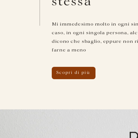
stessa"
Mi immedesimo molto in ogni si
caso, in ogni singola persona, al
dicono che sbaglio, eppure non r
farne a meno
Scopri di più
P