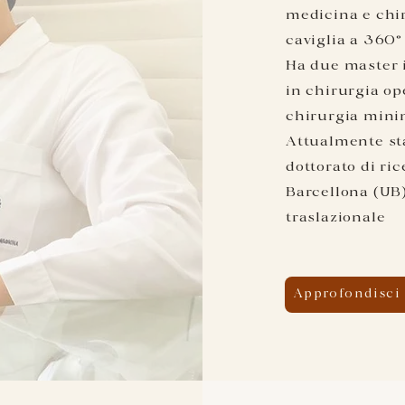
medicina e
chi
caviglia a 360°
Ha due master i
in chirurgia op
chirurgia mini
Attualmente st
dottorato di ric
Barcellona (UB)
traslazionale
Approfondisci