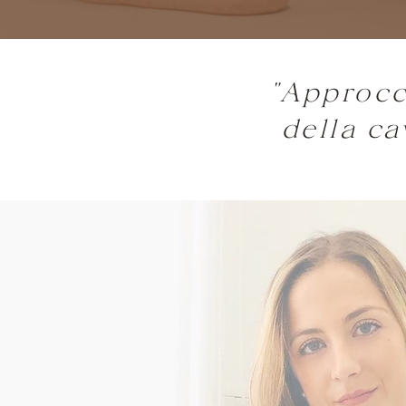
"Approcci
della
ca