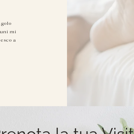
ngolo
cuni mi
iesco a
renota la tua Visi