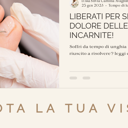
D.ssa Silvia Camilla Avagni
25 gen 2023
Tempo di le
LIBERATI PER 
DOLORE DELLE
INCARNITE!
Soffri da tempo di unghia
riuscito a risolvere? leggi 
TA LA TUA VI