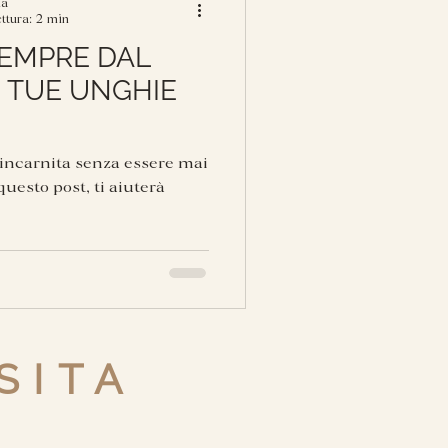
na
ttura: 2 min
SEMPRE DAL
 TUE UNGHIE
 incarnita senza essere mai
questo post, ti aiuterà
SITA