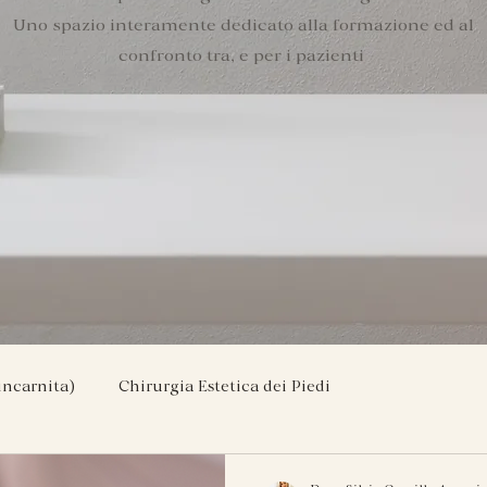
Uno spazio interamente dedicato alla formazione ed al
confronto tra, e per i pazienti
incarnita)
Chirurgia Estetica dei Piedi