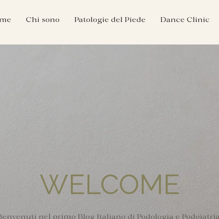
me
Chi sono
Patologie del Piede
Dance Clinic
WELCOME
Benvenuti nel primo Blog Italiano di Podologia e Podoiatria