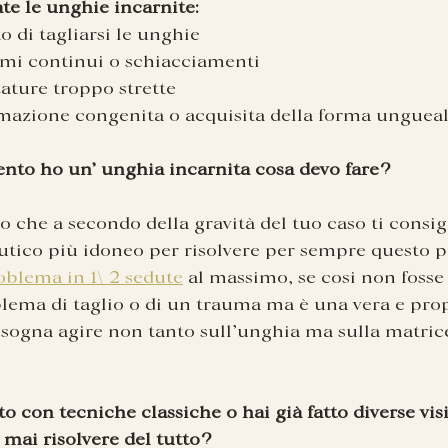
te le unghie incarnite:
o di tagliarsi le unghie
umi continui o schiacciamenti
zature troppo strette
azione congenita o acquisita della forma ungueal
nto ho un’ unghia incarnita cosa devo fare?
 che a secondo della gravità del tuo caso ti consig
utico più idoneo per risolvere per sempre questo 
roblema in 1\ 2 sedute
 al massimo, se cosi non fosse
lema di taglio o di un trauma ma è una vera e pro
isogna agire non tanto sull’unghia ma sulla matric
to con tecniche classiche o hai già fatto diverse visi
mai risolvere del tutto?