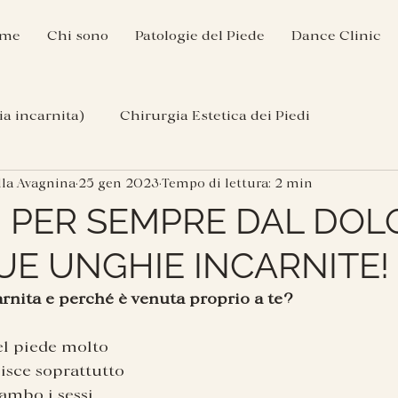
me
Chi sono
Patologie del Piede
Dance Clinic
a incarnita)
Chirurgia Estetica dei Piedi
lla Avagnina
25 gen 2023
Tempo di lettura: 2 min
I PER SEMPRE DAL DOL
UE UNGHIE INCARNITE!
arnita e perché è venuta proprio a te?
el piede molto 
isce soprattutto 
 ambo i sessi 