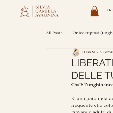
Ho
All Posts
Onicocriptosi (unghi
D.ssa Silvia Cami
LIBERAT
DELLE T
Cos’è l’unghia inc
E’ una patologia d
frequente che colp
giovani e adulti di