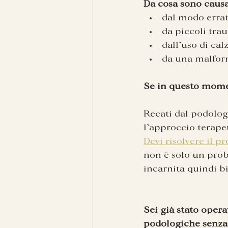
Da cosa sono causa
dal modo errat
da piccoli tra
dall’uso di cal
da una malform
Se in questo mome
Recati dal podologo
l’approccio terape
Devi risolvere il p
non è solo un prob
incarnita quindi b
Sei già stato opera
podologiche senza 