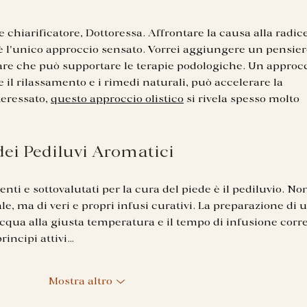
 chiarificatore, Dottoressa. Affrontare la causa alla radice
 l'unico approccio sensato. Vorrei aggiungere un pensier
e che può supportare le terapie podologiche. Un approcc
 il rilassamento e i rimedi naturali, può accelerare la 
eressato, 
questo approccio olistico
 si rivela spesso molto 
 dei Pediluvi Aromatici
ti e sottovalutati per la cura del piede è il pediluvio. No
e, ma di veri e propri infusi curativi. La preparazione di 
'acqua alla giusta temperatura e il tempo di infusione corre
rincipi attivi…
Mostra altro