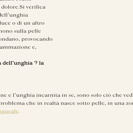
dolore.Si verifica 
ell’unghia 
luce o di un altro 
mono sulla pelle 
ffondano, provocando 
fiammazione e, 
 dell’unghia ? la 
e e l’unghia incarnita in se, sono solo ciò che ved
problema che in realtà nasce sotto pelle, in una zo
ngueale
.