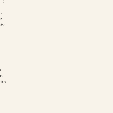
, 
o 
io 
n 
un 
tto 