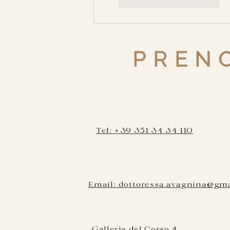
Mi piace
Rispondi
PRENO
Tel: +39 351 34 34 110
Email: dottoressa.avagnina@gm
Galleria del Corso 4