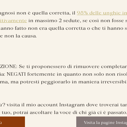
agnosi non è quella corretta, il 
98% delle unghie inc
nitivamente
 in massimo 2 sedute, se così non fosse s
 hanno fatto non era quella corretta o che ti hanno
 e non la causa.
IONE: Se ti proponessero di rimuovere completa
ia: NEGATI fortemente in quanto non solo non risolv
ma, ma potresti peggiorarlo in maniera irreversibi
? visita il mio account Instagram dove troverai tan
al tuo, potrai ascoltare la voce di chi già ci è passato
ù
Visita la pagine Inst