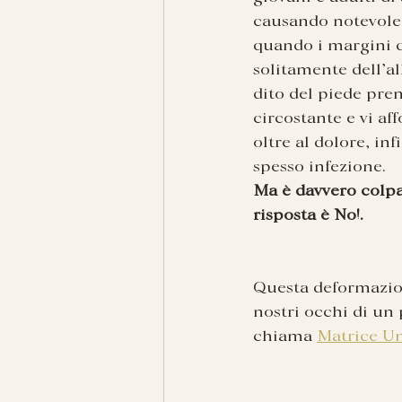
causando notevole 
quando i margini d
solitamente dell’al
dito del piede pre
circostante e vi a
oltre al dolore, in
spesso infezione.
Ma è davvero colpa
risposta è No!.
Questa deformazion
nostri occhi di un 
chiama 
Matrice U