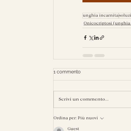
unghia incarnita
soluz
Onicocriptosi (unghia 
1 commento
Scrivi un commento...
Ordina per:
Più nuovi
Guest