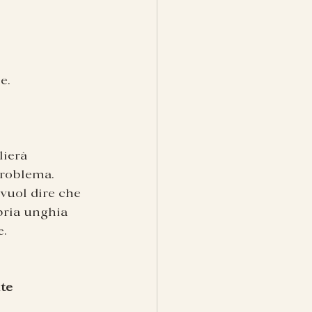
e.
lierà 
problema.
 vuol dire che 
pria unghia 
e.
te 