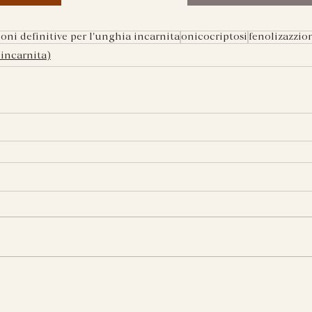
ioni definitive per l'unghia incarnita
onicocriptosi
fenolizazzio
incarnita)